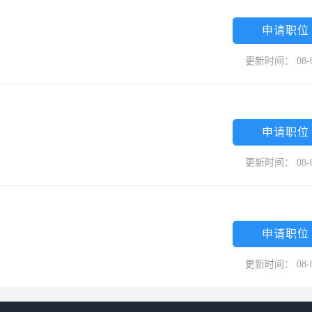
起品牌扩张攻坚战，进一步奠定和提升正大品牌在体育用品行业的知名度
名品牌，正大品牌销售网络已覆盖全国20多个省份、自治区及直辖市，市
申请职位
了在日趋激烈的市场竞争中不断壮大，正大依托强大的研发能力、产品创
更新时间： 08-
时尚动感的个性产品。
申请职位
更新时间： 08-
申请职位
更新时间： 08-