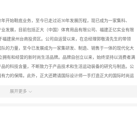
2年开始鞋底业务，至今已走过近30年发展历程，现已成为一家集科、
产业发展，目前包括正大（中国）体育用品有限公司、福建正亿实业有限
于福建泉州台商投资区。公司自运营以来，在总经理郭敬清先生的带领
团队的力量，至今已发展成为一家集研发、制造、销售于一体的现代化大
立拥有和经营的新时尚生活品牌。品牌自创立以来，始终坚持以消费者满
产品的科技含量，不断致力于产品技术和生活运动装备的研究与制造。公
强有力的保障。此外，正大还聘请国际设计师一手打造正大的国际时尚运
充满了时尚元素、科技元素、健康理念和环保元素，更赋予其阳光、活
展开更多
在追求时尚新潮的同时，更能穿出美丽与健康。 超越运动，引领生活。
文标志 ，打造明快、动感、活力、清新的品牌形象；国内首创的具有行
化、休闲化；携手高端时尚大赛，冠名2011国际旅游小姐（福建赛区）
大杯”职业中专工艺技能大赛，为公司及品牌注入无限生机和活力；邀请
推广品牌时尚、百变形象；强势携手CCTV和知名卫视，整合网络、报