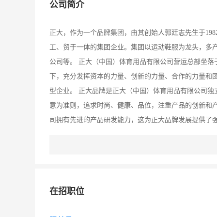
公司简介
正大，作为一个品牌集团，由其创始人郭廷志先生于198
工、贸于一体的集团企业。集团以运动鞋服为龙头，多
公司等。 正大（中国）体育用品有限公司营运总部坐落
下，充分发挥资本的力量、创新的力量、合作的力量和
型企业。 正大品牌是正大（中国）体育用品有限公司独
意为准则，追求时尚、健康、品位，注重产品的创新和
司拥有先进的产品研发能力，这为正大品牌发展提供了
动风，将独特材质与潮流时装元素相融合，让正大品牌
力、舒适、时尚、富有品味与文化内涵等特质，让消费者
正大从各方面不断进行战略资源整合：全面启用崭新的英
走塑身功能的“摇摆鞋”横空出世，品牌更趋国际化、生活
在招职位
大赛，正式锁定国际潮流时尚生活；承办福建省首届“正
韩国当红偶像巨星张根硕先生作为品牌形象代言人，全力