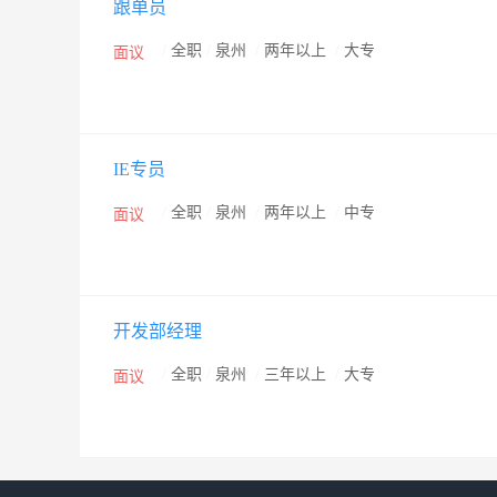
跟单员
刊、杂志等媒体资源，进行全方位的媒介传播，不断掀
与美誉度。 现今，正大已发展为国内体育用品行业的知
/
全职
/
泉州
/
两年以上
/
大专
面议
场占有率不断扩大，品牌知名度与美誉度逐日攀升。为
新设计，同时紧跟潮流趋势，致力于为当代年轻人打造
IE专员
/
全职
/
泉州
/
两年以上
/
中专
面议
开发部经理
/
全职
/
泉州
/
三年以上
/
大专
面议