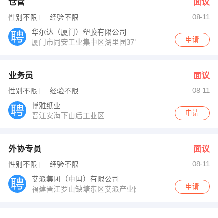
仓管
面议
08-11
性别不限
经验不限
华尔达（厦门）塑胶有限公司
申请
厦门市同安工业集中区湖里园37号（合则约见，请勿访）（3
业务员
面议
08-11
性别不限
经验不限
博雅纸业
申请
晋江安海下山后工业区
外协专员
面议
08-11
性别不限
经验不限
艾派集团（中国）有限公司
申请
福建晋江罗山缺塘东区艾派产业园