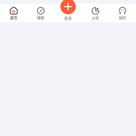
中医科医师
面议
首页
搜索
入驻
我的
发布
08-11
性别不限
经验不限
泉州万鸿医院
申请
泉州市洛江区万安街道塘西社区
业务员
面议
招聘信息
求职简历
08-11
性别不限
经验不限
泉州梅峰扣具有限公司
申请
泉州市南环路蔡庄工业区（乘23、29路公交车到江南科
平面设计
面议
08-11
性别不限
经验不限
厦门市中闽百汇商业有限公司
申请
泉州市涂门街西段凯利大厦E1座—3层