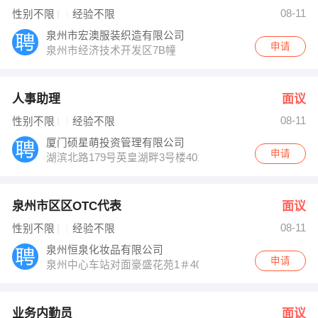
林经理 发布 [泉州市区区OTC代表 ] 招聘信息
08-11
性别不限
经验不限
刘老师 发布 [业务内勤员 ] 招聘信息
人力资源部 发布 [跟单员 ] 招聘信息
泉州市宏澳服装织造有限公司
【李】 强势入驻
申请
泉州市经济技术开发区7B幢
人事助理
面议
08-11
性别不限
经验不限
厦门硕星萌投资管理有限公司
申请
湖滨北路179号英皇湖畔3号楼401（长升大酒店对面）
泉州市区区OTC代表
面议
08-11
性别不限
经验不限
泉州恒泉化妆品有限公司
申请
泉州中心车站对面豪盛花苑1＃405
业务内勤员
面议