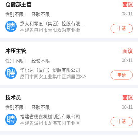
仓储部主管
面议
08-11
性别不限
经验不限
意大利零度（集团）控股有限公司
申请
福建省泉州市青阳双沟商业街
冲压主管
面议
08-11
性别不限
经验不限
华尔达（厦门）塑胶有限公司
申请
厦门市同安工业集中区湖里园37号（合则约见，请勿访）（3
技术员
面议
08-11
性别不限
经验不限
福建省德鑫机械制造有限公司
申请
福建省漳州市龙海东园工业区