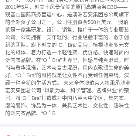
2011年5月，创立于风景优美的厦门高端商务CBD——
观音山国际商务营运中心，是澳洲宏安集团总公司旗下
的全外资子公司之一，公司注册资金500万美元。 澳珀
莱是一家集研发、设计、销售、推广于一体的专业服装
公司。公司拥有一支年轻的、行业经验丰富的、敢于创
新的团队。旗下创立的“O＇Bra”品牌，植根澳洲多元文
化的母体，着力打造一个轻性感、优价格、快速时尚的
泛内衣品牌。在“O＇Bra”世界里，性感与纯真混龄，时
尚与奢华混搭，艺术与复古混织，用内衣歌颂生命的美
好。“O＇Bra”的风格就是让女性不再受到任何束缚，演
绎一种全新的生活方式。 未来全体澳珀莱人将秉承澳洲
宏安集团总公司 “以质为本、科学管理、名牌兴业”的宗
旨。将“O＇Bra”打造成为中国乃至大中华区，集内衣、
潮流服饰、饰品为一体，兼具艺术性、文化性、趣味性
的泛内衣品牌。“O＇B