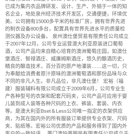
已成为集内衣品牌研发、设计、生产、外销于一体的知
名企业，地处泉州经济技术开发区，交通便捷，环境优
美。公司拥有15000多平米的标准厂房，拥有世界先进
的制衣设备800多台，配置具有世界先进水平的质量检
测仪器及办公设备。 泉州澳仕堡贸易有限责任公司成立
于2007年12月，公司专业运营澳大利亚原装进口葡萄
酒，公司产品均来自精心培育的澳洲葡萄庄园，如澳仕
堡酒庄、智禄酒庄、威廉姆斯酒庄，悠久的酿酒历史，
精良的酿造技术，百分百的原产地灌装……这一切，只
为奉献给消费者原汁原味的澳洲葡萄酒和那份品味与众
不同的非凡人生。非凡品位，非凡澳仕堡！ 宏裕（福
建）服装辅料有限公司成立于2009年6月，公司专业生
产各种型号的衣架和配套尺码夹，公司产品可应用于婴
儿装到成人装等各种尺码的上衣、裤装、套装、内衣
等。是澳大利亚Bset＆Less公司唯一指定的衣架供应
商，为其在国内外的所有服装订单提供专业衣架、尺码
夹、贴纸等。宏裕公司优质的产品和服务得到了国内外
客户的一致好评。 厦门澳珀莱服装有限责任公司成立于