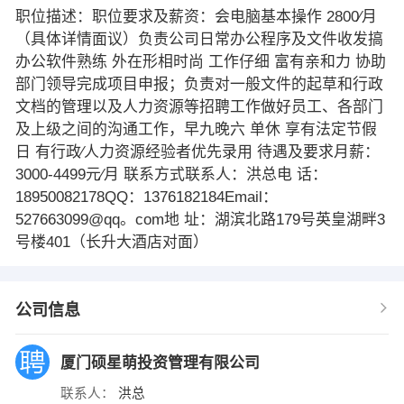
职位描述：职位要求及薪资：会电脑基本操作 2800∕月
（具体详情面议）负责公司日常办公程序及文件收发搞
办公软件熟练 外在形相时尚 工作仔细 富有亲和力 协助
部门领导完成项目申报；负责对一般文件的起草和行政
文档的管理以及人力资源等招聘工作做好员工、各部门
及上级之间的沟通工作，早九晚六 单休 享有法定节假
日 有行政∕人力资源经验者优先录用 待遇及要求月薪：
3000-4499元∕月 联系方式联系人：洪总电 话：
18950082178QQ：1376182184Email：
527663099@qq。com地 址：湖滨北路179号英皇湖畔3
号楼401（长升大酒店对面）
公司信息
厦门硕星萌投资管理有限公司
联系人：
洪总