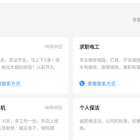
查
08月09日
求职电工
，B本。双证齐全，马上下A本！有
专业维修电路，灯具，开关插
，和拉大超的经验！以前开九米
水电维修，故障排除，兼职和
土车
看联系方式
查看联系方式
司机
08月08日
个人保洁
，30岁，求工作一份，年后上班
诚揽保洁活，公司的标准，优
吃苦耐劳，踏实肯干，保险销售
格。