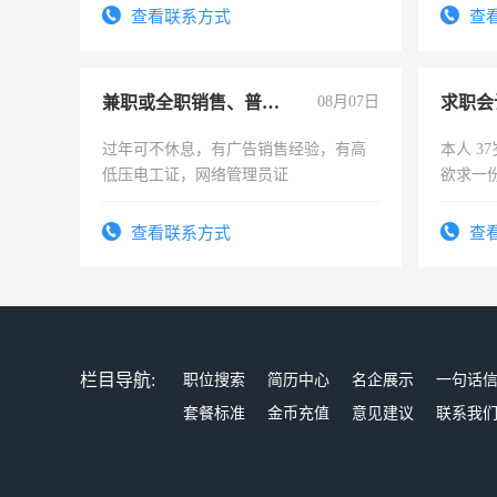
查看联系方式
查
兼职或全职销售、普工、维修
08月07日
求职会
过年可不休息，有广告销售经验，有高
本人 3
低压电工证，网络管理员证
欲求一
计证
查看联系方式
查
栏目导航:
职位搜索
简历中心
名企展示
一句话
套餐标准
金币充值
意见建议
联系我