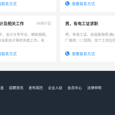
看联系方式
查看联系方式
计及相关工作
08月07日
男，有电工证求职
7岁，会计大专毕业，做账报税。
男，有电工证，会组装电柜(箱
份全职会计等财务类工作。有会
厂维修；C1驾照，找个工资在
上，枣强县以外需要有住宿，
电话
看联系方式
查看联系方式
信息
招聘资讯
发布简历
企业入驻
会员中心
法律申明
们