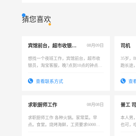
猜您喜欢
宾馆前台，超市收银员，淘宝客服
08月09日
司机
想找一个夜班工作，宾馆前台，超市收
35岁
银员，淘宝客服，晚7点到10点的钟点
跑长途
工，麻烦看到的老板加我微信聊，手机
六，渣
号同微信
查看联系方式
查
求职厨师工作
08月08日
普工 
求职厨师工作 各种火锅。家常菜。早
本人男
点。食堂。烧烤海鲜，工资要求6000以
也可，
上
勿扰