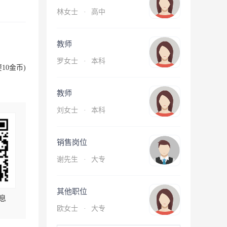
林女士
·
高中
教师
罗女士
·
本科
10金币)
教师
刘女士
·
本科
销售岗位
谢先生
·
大专
其他职位
息
欧女士
·
大专