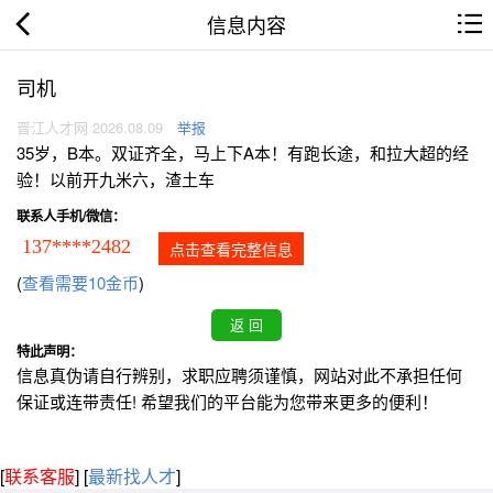
信息内容
司机
晋江人才网 2026.08.09
举报
35岁，B本。双证齐全，马上下A本！有跑长途，和拉大超的经
验！以前开九米六，渣土车
联系人手机/微信：
137****2482
点击查看完整信息
(
查看需要10金币
)
特此声明：
信息真伪请自行辨别，求职应聘须谨慎，网站对此不承担任何
保证或连带责任! 希望我们的平台能为您带来更多的便利！
[
联系客服
]
[
最新找人才
]