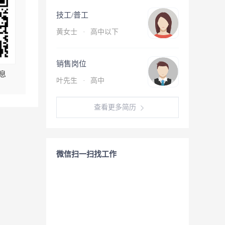
技工/普工
黄女士
·
高中以下
销售岗位
息
叶先生
·
高中
查看更多简历
微信扫一扫找工作